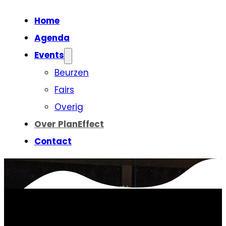
Home
Agenda
Events
Beurzen
Fairs
Overig
Over PlanEffect
Contact