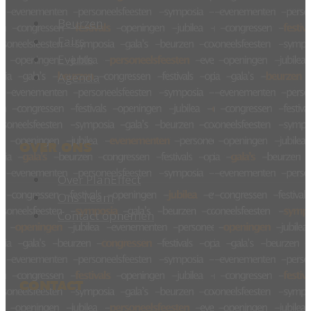
Beurzen
Fairs
Events
Agenda
OVER ONS
Over PlanEffect
Ons Team
Contact opnemen
CONTACT