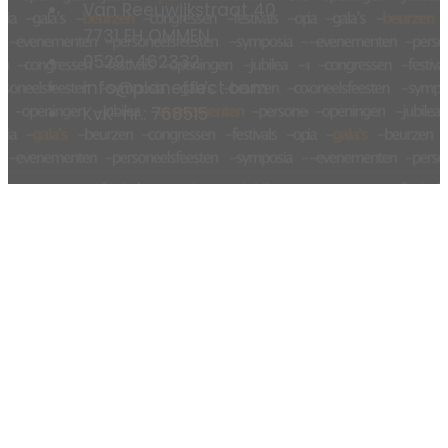
Van Reeuwijkstraat 40
7731 EH OMMEN
0529-462332
info@planeffect.com
KvK-nr.: 768515